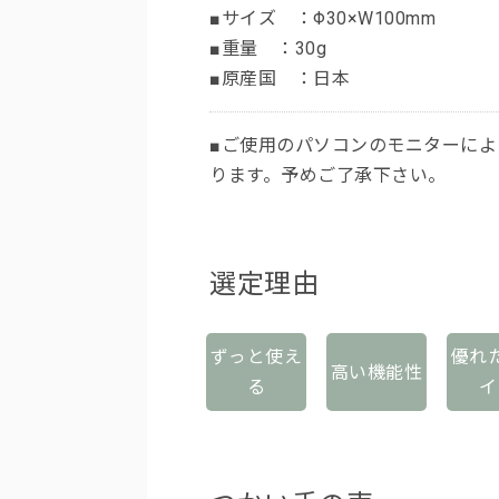
■サイズ ：Φ30×W100mm
■重量 ：30g
■原産国 ：日本
■ご使用のパソコンのモニターに
ります。予めご了承下さい。
選定理由
ずっと使え
優れ
高い機能性
る
イ