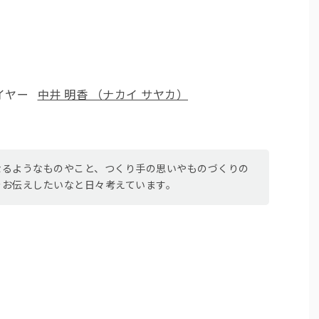
イヤー
中井 明香 （ナカイ サヤカ）
なるようなものやこと、つくり手の思いやものづくりの
をお伝えしたいなと日々考えています。