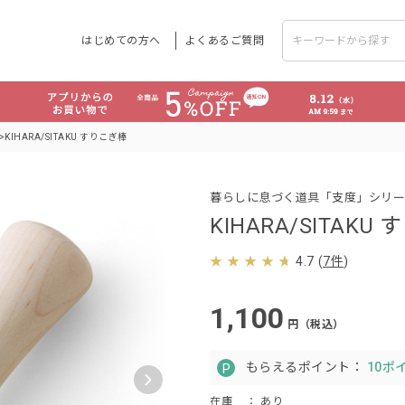
はじめての方へ
よくあるご質問
KIHARA/SITAKU すりこぎ棒
暮らしに息づく道具「支度」シリー
KIHARA/SITAKU
4.7
(
7件
)
1,100
円（税込）
もらえるポイント：
10ポ
在庫
： あり