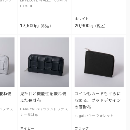
Zipロング
ENVELOPE WALLET COMPA
CT/SOFT
ホワイト
17,600
20,900
円（税込）
円（税込）
兼ね備
見た目と機能性を兼ね備
コインもカードも平らに
えた長財布
収める、グッドデザイン
の薄財布
ンドファス
CARRYNEST/ラウンドファス
ナー長財布
sugata/キーウォレット
ネイビー
ブラック