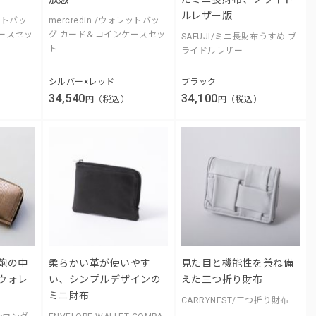
ルレザー版
レットバッ
mercredin./ウォレットバッ
ースセッ
グ カード＆コインケースセッ
SAFUJI/ミニ長財布うすめ ブ
ト
ライドルレザー
シルバー×レッド
ブラック
34,540
34,100
円（税込）
円（税込）
鞄の中
柔らかい革が使いやす
見た目と機能性を兼ね備
ウォレ
い、シンプルデザインの
えた三つ折り財布
ミニ財布
CARRYNEST/三つ折り財布