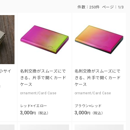
件数：
250件
ページ：
1/3
小サイ
名刺交換がスムーズにで
名刺交換がスムーズにで
きる、片手で開くカード
きる、片手で開くカード
ケース
ケース
布
ornament/Card Case
ornament/Card Case
レッド×イエロー
ブラウン×レッド
3,000
3,000
円（税込）
円（税込）