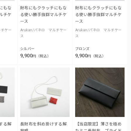
にもな
財布にもクラッチにもな
財布にもクラッチにもな
ルチケ
る使い勝手抜群マルチケ
る使い勝手抜群マルチケ
ース
ース
マルチケー
Arukan/パネロ マルチケー
Arukan/パネロ マルチケー
ス
ス
シルバー
ブロンズ
9,900
9,900
円（税込）
円（税込）
する解
長財布を斜め掛けする解
【当店限定】薄さを極め
放感
たミニ長財布、ブライド