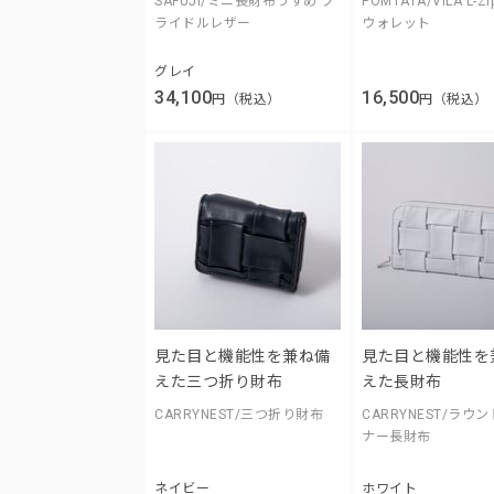
SAFUJI/ミニ長財布うすめ ブ
POMTATA/VILA L-
ライドルレザー
ウォレット
グレイ
34,100
16,500
円（税込）
円（税込）
見た目と機能性を兼ね備
見た目と機能性を
えた三つ折り財布
えた長財布
CARRYNEST/三つ折り財布
CARRYNEST/ラウ
ナー長財布
ネイビー
ホワイト