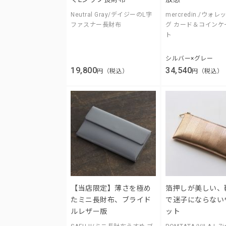
Neutral Gray/デイジーのL字
mercredin./ウォ
ファスナー長財布
グ カード＆コインケ
ト
シルバー×グレー
19,800
34,540
円（税込）
円（税込）
【当店限定】薄さを極め
箔押しが美しい、
たミニ長財布、ブライド
で迷子にならない
ルレザー版
ット