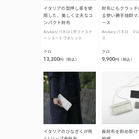
イタリアの型押し革を使
財布にもクラッチ
用した、美しく丈夫なコ
る使い勝手抜群マ
ンパクト財布
ース
Arukan/パネロ L字ファスナ
Arukan/パネロ 
ーショートウォレット
ス
クロ
クロ
13,200
9,900
円（税込）
円（税込）
イタリアのひなぎくが咲
長財布を斜め掛け
くLジップ長財布
放感