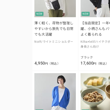
NEW
NEW
薄く軽く、荷物が整理し
【当店限定】一年
やすいから旅先でも日常
躍、小柄さんもバ
でも大活躍
よく着られる
NoiR/ライトミニショルダー
Kilka×lelillハイテ
身長さん向け
ブラック
4,950
17,600
円（税込）
円（税込）