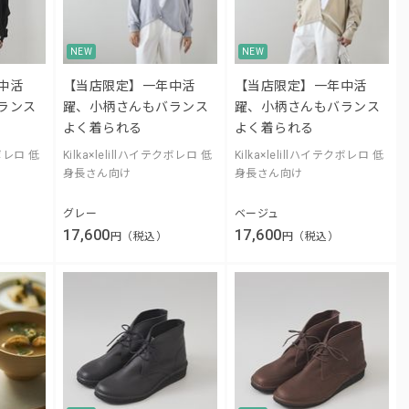
NEW
NEW
中活
【当店限定】一年中活
【当店限定】一年中活
ランス
躍、小柄さんもバランス
躍、小柄さんもバランス
よく着られる
よく着られる
クボレロ 低
Kilka×lelillハイテクボレロ 低
Kilka×lelillハイテクボレロ 低
身長さん向け
身長さん向け
グレー
ベージュ
17,600
17,600
円（税込）
円（税込）