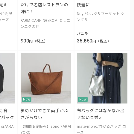
見え
だけで名店レストランの
快適に
味に！
/【受注会限
Neyi/シルクサマーケット シ
ューズ
ングル
FARM CANNING/KOMI OIL ニ
ンニクの芽
バニラ
900
36,850
円（税込）
円（税込）
NEW
NEW
く育
斜めがけできて両手がふ
布バッグにはなかなか出
クパック
さがらない
せない見栄え
r/ARAI
【期間限定販売】sonor/ARAI
mate-mono/ひかるバッグ ロ
YOKO
ーズ