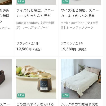
NEW
NEW
を諦め
ワイズ4Eと幅広、スニー
ワイズ4Eと幅広、スニー
ら無理
カーよりきちんと見え
カーよりきちんと見え
う
ramble comfort/【受注会限
ramble comfort/【受注会限
定】レースアップブーツ
定】レースアップブーツ
玄米ごはん
ブラック / 全1件
ブラウン / 全1件
19,580
19,580
円（税込）
円（税込）
NEW
NEW
、スニー
この野菜オイルをかける
シルクの力で睡眠環境を