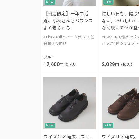
NEW
NEW
【当店限定】一年中活
忙しい日も、健康
躍、小柄さんもバランス
ない。おいしいか
よく着られる
なく続いて体が整
Kilka×lelillハイテクボレロ 低
YUWAERU/寝かせ
身長さん向け
パック4種 6食セット
ブルー
17,600
2,029
円（税込）
円（税込）
NEW
NEW
ワイズ4Eと幅広、スニー
ワイズ4Eと幅広