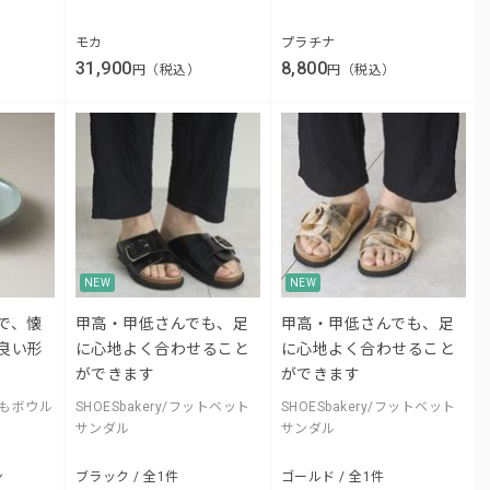
モカ
プラチナ
31,900
8,800
円（税込）
円（税込）
NEW
NEW
で、懐
甲高・甲低さんでも、足
甲高・甲低さんでも、足
良い形
に心地よく合わせること
に心地よく合わせること
ができます
ができます
でもボウル
SHOESbakery/フットベット
SHOESbakery/フットベット
サンダル
サンダル
ン
ブラック / 全1件
ゴールド / 全1件