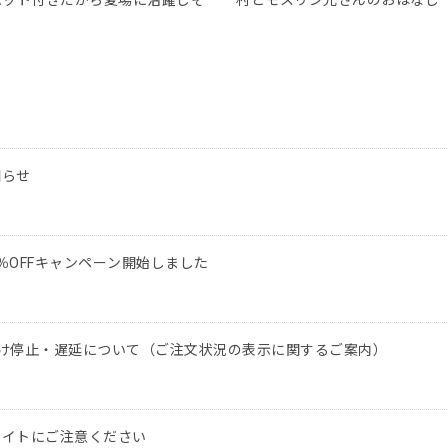
パット付きだから夏場に活躍しそ
村とモスリン兄さんのおはなし
う
知らせ
％OFFキャンペーン開始しました
け停止・遅延について（ご注文状況の表示に関するご案内）
サイトにご注意ください