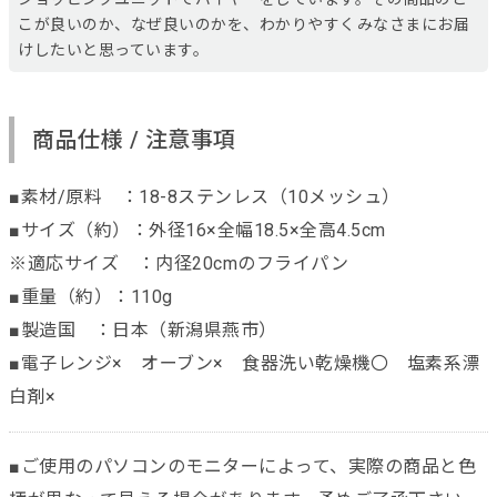
こが良いのか、なぜ良いのかを、わかりやすくみなさまにお届
けしたいと思っています。
商品仕様 / 注意事項
■素材/原料 ：18-8ステンレス（10メッシュ）
■サイズ（約）：外径16×全幅18.5×全高4.5cm
※適応サイズ ：内径20cmのフライパン
■重量（約）：110g
■製造国 ：日本（新潟県燕市）
■電子レンジ× オーブン× 食器洗い乾燥機〇 塩素系漂
白剤×
■ご使用のパソコンのモニターによって、実際の商品と色