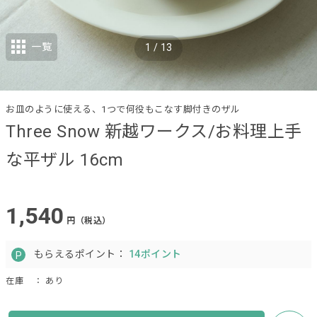
一覧
1
/
13
お皿のように使える、1つで何役もこなす脚付きのザル
Three Snow 新越ワークス/お料理上手
な平ザル 16cm
1,540
円（税込）
もらえるポイント：
14ポイント
在庫
： あり