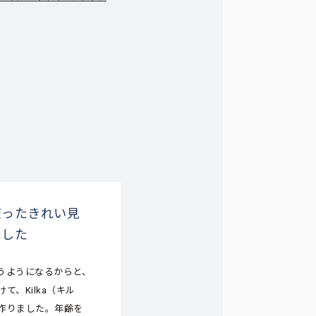
使ったきれい見
ました
うようになるからと、
、Kilka（キル
作りました。年齢を