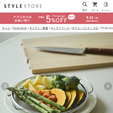
探す
カート
メニュー
ホーム
Three Snow
キッチン・食器
キッチンツール
ボウル・バット・ざる
Three 