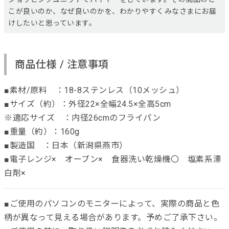
こが良いのか、なぜ良いのかを、わかりやすくみなさまにお届
けしたいと思っています。
商品仕様 / 注意事項
■素材/原料 ：18-8ステンレス（10メッシュ）
■サイズ（約）：外径22×全幅24.5×全高5cm
※適応サイズ ：内径26cmのフライパン
■重量（約）：160g
■製造国 ：日本（新潟県燕市）
■電子レンジ× オーブン× 食器洗い乾燥機〇 塩素系漂
白剤×
■ご使用のパソコンのモニターによって、実際の商品と色
柄が異なって見える場合があります。予めご了承下さい。