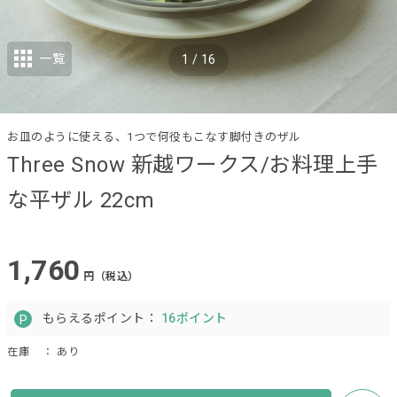
一覧
1
/
16
お皿のように使える、1つで何役もこなす脚付きのザル
Three Snow 新越ワークス/お料理上手
な平ザル 22cm
1,760
円（税込）
もらえるポイント：
16ポイント
在庫
： あり