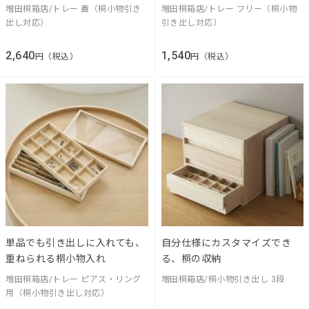
増田桐箱店/トレー 蓋（桐小物引き
増田桐箱店/トレー フリー（桐小物
出し対応）
引き出し対応）
2,640
1,540
円（税込）
円（税込）
単品でも引き出しに入れても、
自分仕様にカスタマイズでき
重ねられる桐小物入れ
る、桐の収納
増田桐箱店/トレー ピアス・リング
増田桐箱店/桐小物引き出し 3段
用（桐小物引き出し対応）