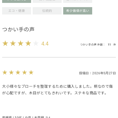
エコ・健康
伝統的
希少価値が高い
つかい手の声
4.4
つかい手の声 件数：
11
件
投稿日：2026年5月27日
大小様々なブローチを整理するために購入しました。桐なので傷
が心配ですが、木目がとてもきれいです。ステキな商品です。
愛媛県 | 50代 | 女性 | 未登録 さん