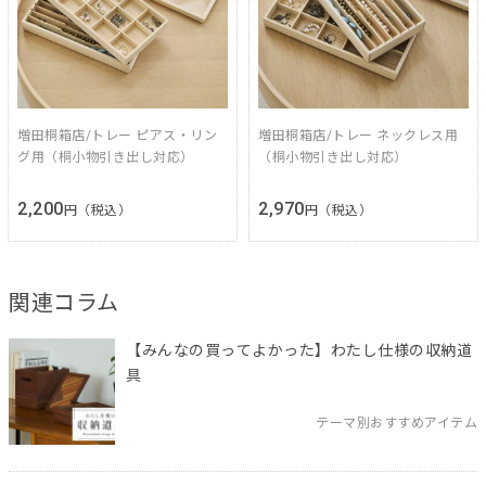
増田桐箱店/トレー ピアス・リン
増田桐箱店/トレー ネックレス用
グ用（桐小物引き出し対応）
（桐小物引き出し対応）
2,200
2,970
円（税込）
円（税込）
関連コラム
【みんなの買ってよかった】わたし仕様の収納道
具
テーマ別おすすめアイテム