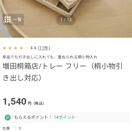
一覧
1
/
13
4.4
(
11件
)
単品でも引き出しに入れても、重ねられる桐小物入れ
増田桐箱店/トレー フリー（桐小物引
き出し対応）
1,540
円（税込）
もらえるポイント：
14ポイント
在庫
： 5