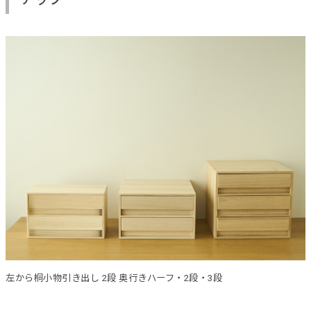
左から桐小物引き出し 2段 奥行きハーフ・2段・3段