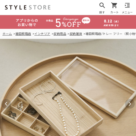
探す
カート
メニュー
ホーム
増田桐箱店
インテリア
収納用品
収納雑貨
増田桐箱店/トレー フリー（桐小