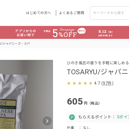
はじめての方へ
よくあるご質問
RYU/ジャパニーズ・スパ
ひのき風呂の香りを手軽に楽しめる
TOSARYU/ジャ
4.7
(
97件
)
605
円（税込）
もらえるポイント：
5ポイ
在庫
： なし