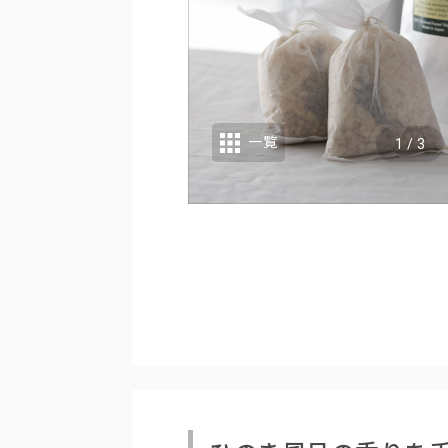
一覧
1
/
3