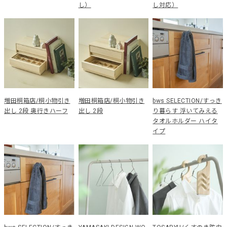
し）
し対応）
増田桐箱店/桐小物引き
増田桐箱店/桐小物引き
bws SELECTION/すっき
出し 2段 奥行きハーフ
出し 2段
り暮らす 浮いてみえる
タオルホルダー ハイタ
イプ