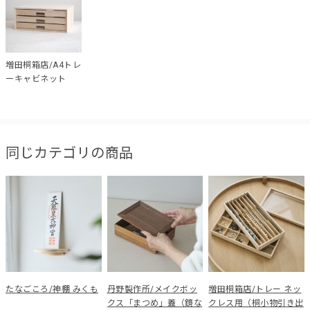
増田桐箱店/A4トレ
ーキャビネット
同じカテゴリの商品
たなごころ/神棚 みくも
丹野製作所/メイクボッ
増田桐箱店/トレー ネッ
クス「まつめ」蓋（鏡な
クレス用（桐小物引き出