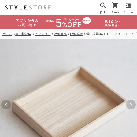
探す
カート
メニュー
ホーム
増田桐箱店
インテリア
収納用品
収納雑貨
増田桐箱店/トレー フリー ハーフ