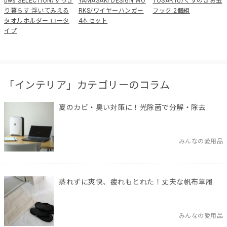
bws SELECTION/すっき
YAMASAKI DESIGN WO
TOSARYU/くすのき防虫
り暮らす 浮いてみえる
RKS/ワイヤーハンガー
フック 2個組
タオルホルダー ロータ
4本セット
イプ
「インテリア」カテゴリーのコラム
夏のカビ・臭い対策に！光除菌で分解・除去
みんなの愛用品
蒸れずに爽快、疲れもとれた！丈夫な帆布草履
みんなの愛用品