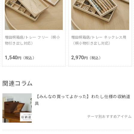
増田桐箱店/トレー フリー（桐小
増田桐箱店/トレー ネックレス用
物引き出し対応）
（桐小物引き出し対応）
1,540
2,970
円（税込）
円（税込）
関連コラム
【みんなの買ってよかった】わたし仕様の収納道
具
テーマ別おすすめアイテム