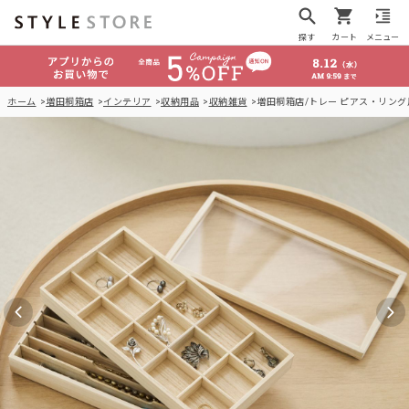
探す
カート
メニュー
ホーム
増田桐箱店
インテリア
収納用品
収納雑貨
増田桐箱店/トレー ピアス・リン