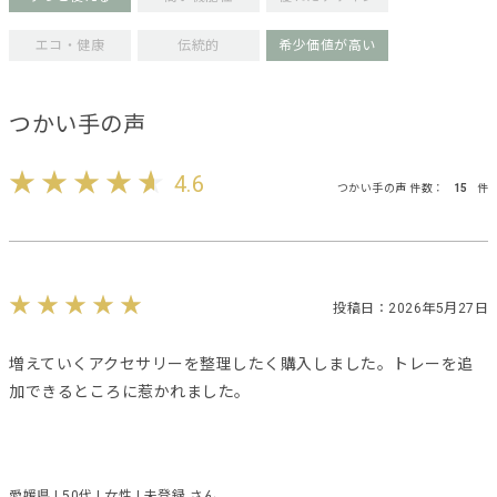
エコ・健康
伝統的
希少価値が高い
つかい手の声
4.6
つかい手の声 件数：
15
件
投稿日：2026年5月27日
増えていくアクセサリーを整理したく購入しました。トレーを追
加できるところに惹かれました。
愛媛県 | 50代 | 女性 | 未登録 さん