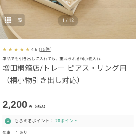
一覧
1
/
12
4.6
(
15件
)
単品でも引き出しに入れても、重ねられる桐小物入れ
増田桐箱店/トレー ピアス・リング用
（桐小物引き出し対応）
2,200
円（税込）
もらえるポイント：
20ポイント
在庫
： あり