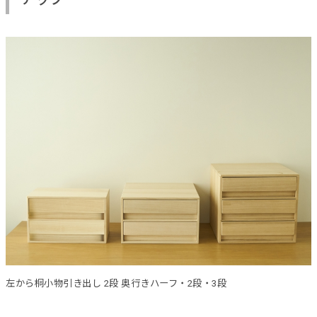
左から桐小物引き出し 2段 奥行きハーフ・2段・3段