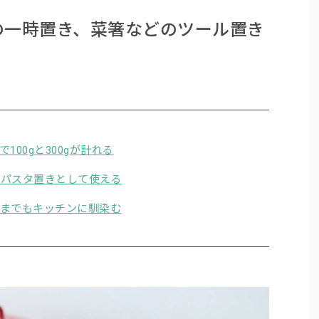
の一時置き、菜箸などのツール置き
00gと300gが計れる
のパスタ置きとして使える
ままでもキッチンに馴染む