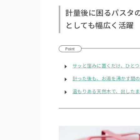
計量後に困るパスタ
としても幅広く活躍
Point
サッと窪みに置くだけ、ひとつで1
計った後も、お湯を沸かす間
温もりある天然木で、出した