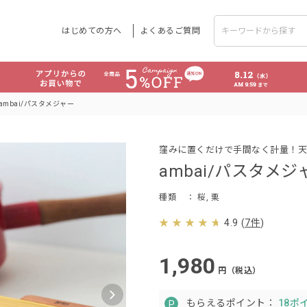
はじめての方へ
よくあるご質問
ambai/パスタメジャー
窪みに置くだけで手間なく計量！天
ambai/パスタメジ
種類
： 桜, 栗
4.9
(
7件
)
1,980
円（税込）
もらえるポイント：
18ポ