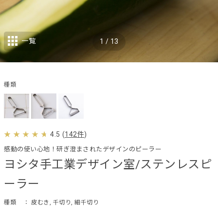
一覧
1
/
13
種類
4.5
(
142件
)
感動の使い心地！研ぎ澄まされたデザインのピーラー
ヨシタ手工業デザイン室/ステンレスピ
ーラー
種類
： 皮むき, 千切り, 細千切り