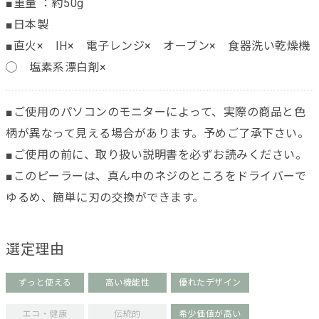
■重量 ：約50g
■日本製
■直火× IH× 電子レンジ× オーブン× 食器洗い乾燥機
◯ 塩素系漂白剤×
■ご使用のパソコンのモニターによって、実際の商品と色
柄が異なって見える場合があります。予めご了承下さい。
■ご使用の前に、取り扱い説明書を必ずお読みください。
■このピーラーは、真ん中のネジのところをドライバーで
ゆるめ、簡単に刃の交換ができます。
選定理由
ずっと使える
高い機能性
優れたデザイン
エコ・健康
伝統的
希少価値が高い