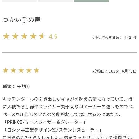
つかい手の声
4.5
つかい手の声 件数：
142
件
投稿日：2026年6月10日
種類：
千切り
キッチンツールの引き出しがキャパを超える量になっていて、特
に大根おろし器やスライサー丸千切りはメーカーの違うものでス
ペースを圧迫していたので断捨離して整理するのにあたり、
「PRINCE/ミニスライサー＆グレーター」
「ヨシタ手工業デザイン室/ステンレスピーラー」
こちらの2点を購入しました。結果スッキリと片付いて快適です。