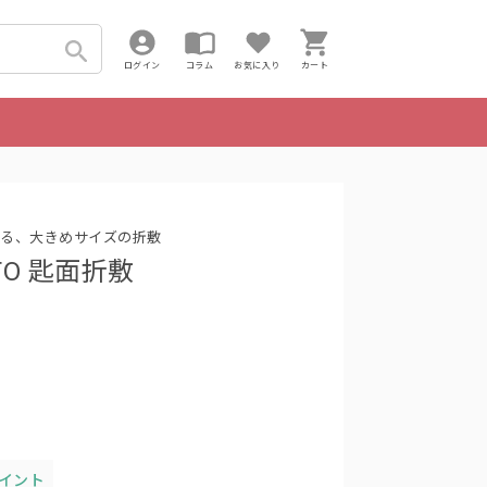
ログイン
コラム
お気に入り
カート
る、大きめサイズの折敷
TO 匙面折敷
ポイント