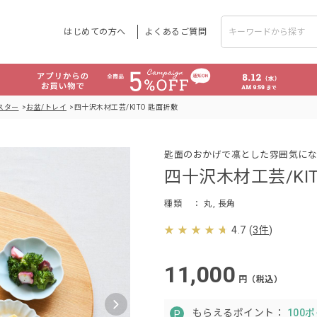
はじめての方へ
よくあるご質問
スター
お盆/トレイ
四十沢木材工芸/KITO 匙面折敷
匙面のおかげで凛とした雰囲気にな
四十沢木材工芸/KI
種類
： 丸, 長角
4.7
(
3件
)
11,000
円（税込）
もらえるポイント：
100