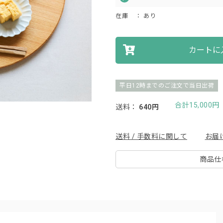
在庫
： あり
カートに
平日12時までのご注文で当日出荷
合計15,000
送料：
640円
送料 / 手数料に関して
お届
商品仕