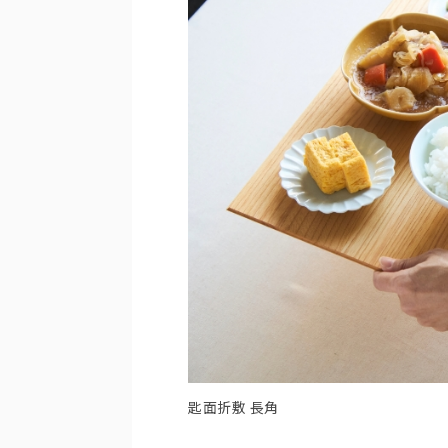
匙面折敷 長角