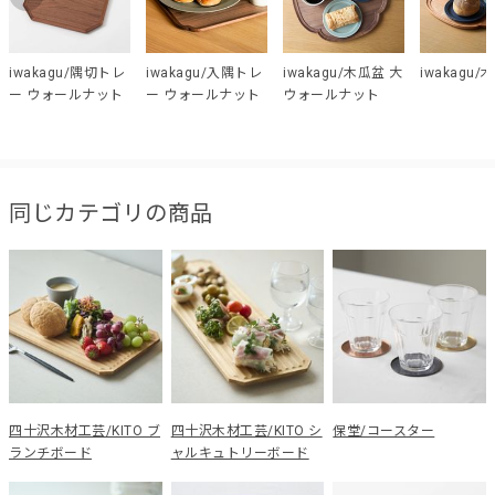
iwakagu/隅切トレ
iwakagu/入隅トレ
iwakagu/木瓜盆 大
iwakagu/
ー ウォールナット
ー ウォールナット
ウォールナット
同じカテゴリの商品
四十沢木材工芸/KITO ブ
四十沢木材工芸/KITO シ
保堂/コースター
ランチボード
ャルキュトリーボード