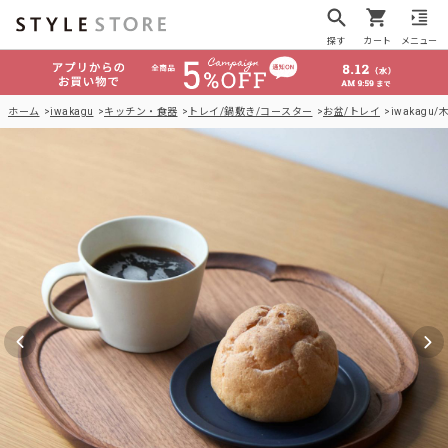
探す
カート
メニュー
ホーム
iwakagu
キッチン・食器
トレイ/鍋敷き/コースター
お盆/トレイ
iwakagu