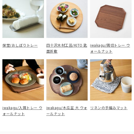
保堂/おしぼりトレー
四十沢木材工芸/KITO 匙
iwakagu/隅切トレー ウ
面折敷
ォールナット
iwakagu/入隅トレー ウ
iwakagu/木瓜盆 大 ウォ
リネンの手編みマット
ォールナット
ールナット