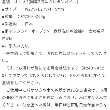
塗装 オリオ2(国産2液型ウレタンオイル)
■サイズ ：W275×D275×H15mm
■重量 ：約220～260g
■製造国 ：日本
■電子レンジ× オーブン× 食器洗い乾燥機× 塩素系漂
白剤×
■お手入れ方法 ：
・基本的には乾拭きで、汚れた際には水ぶきをしてくださ
い。
・それでも汚れが気になる場合は紙やすり（#240～#32
0）でやすって汚れを落としてから、下記を参照にオイル
塗装をしてください。
・ご使用中にパサつきや木の乾燥が気になる場合は、市販
の亜麻仁油やクルミ油を布にしみこませ、木にすり込んで
ください。油を塗った後は、半日ほど直射日光が当たらな