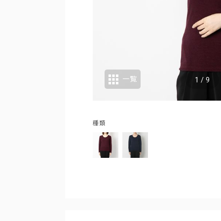
一覧
1
/
9
杢
種類