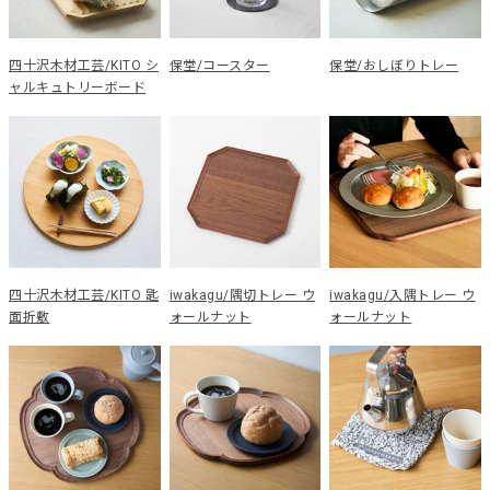
四十沢木材工芸/KITO シ
保堂/コースター
保堂/おしぼりトレー
ャルキュトリーボード
四十沢木材工芸/KITO 匙
iwakagu/隅切トレー ウ
iwakagu/入隅トレー ウ
面折敷
ォールナット
ォールナット