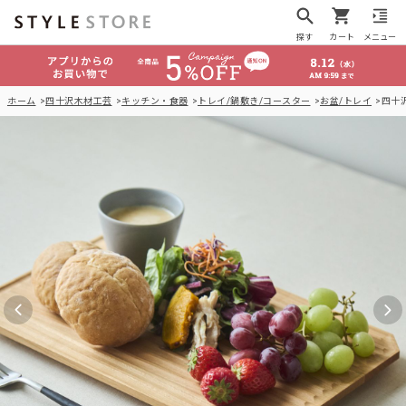
探す
カート
メニュー
ホーム
四十沢木材工芸
キッチン・食器
トレイ/鍋敷き/コースター
お盆/トレイ
四十沢