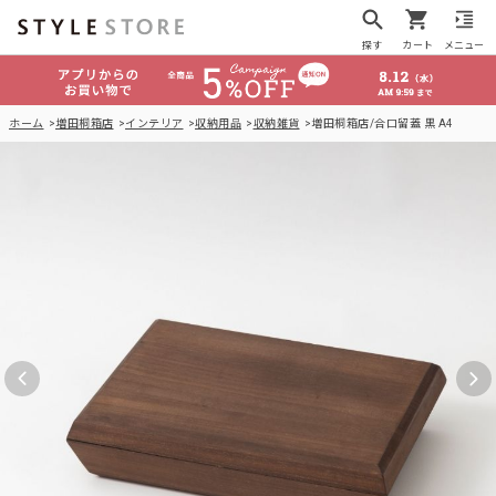
探す
カート
メニュー
ホーム
増田桐箱店
インテリア
収納用品
収納雑貨
増田桐箱店/合口留蓋 黒 A4