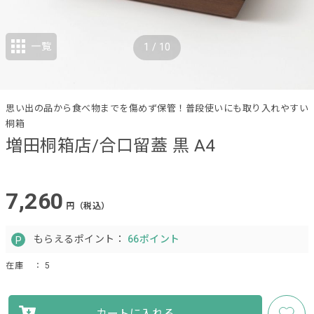
一覧
1
/
10
思い出の品から食べ物までを傷めず保管！普段使いにも取り入れやすい
桐箱
増田桐箱店/合口留蓋 黒 A4
7,260
円（税込）
もらえるポイント：
66ポイント
在庫
： 5
カートに入れる