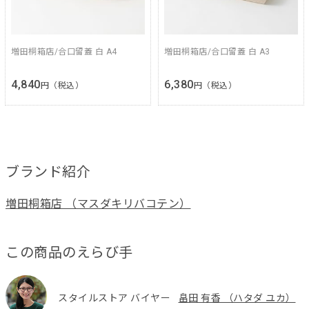
増田桐箱店/合口留蓋 白 A4
増田桐箱店/合口留蓋 白 A3
4,840
6,380
円（税込）
円（税込）
ブランド紹介
増田桐箱店 （マスダキリバコテン）
この商品のえらび手
スタイルストア バイヤー
畠田 有香 （ハタダ ユカ）