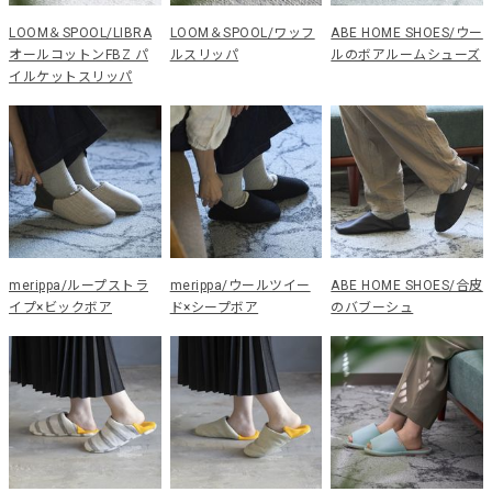
LOOM＆SPOOL/LIBRA
LOOM＆SPOOL/ワッフ
ABE HOME SHOES/ウー
オールコットンFBZ パ
ルスリッパ
ルのボアルームシューズ
イルケットスリッパ
merippa/ループストラ
merippa/ウールツイー
ABE HOME SHOES/合皮
イプ×ビックボア
ド×シープボア
のバブーシュ