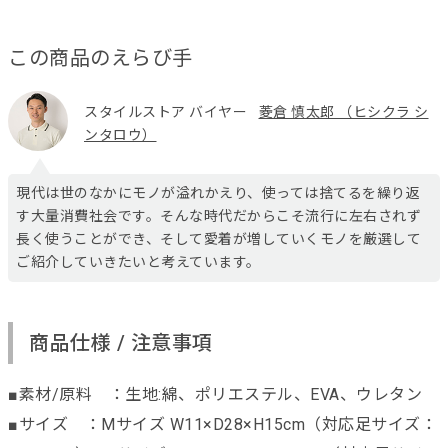
この商品のえらび手
スタイルストア バイヤー
菱倉 慎太郎 （ヒシクラ シ
ンタロウ）
現代は世のなかにモノが溢れかえり、使っては捨てるを繰り返
す大量消費社会です。そんな時代だからこそ流行に左右されず
長く使うことができ、そして愛着が増していくモノを厳選して
ご紹介していきたいと考えています。
商品仕様 / 注意事項
■素材/原料 ：生地:綿、ポリエステル、EVA、ウレタン
■サイズ ：Mサイズ W11×D28×H15cm（対応足サイズ：