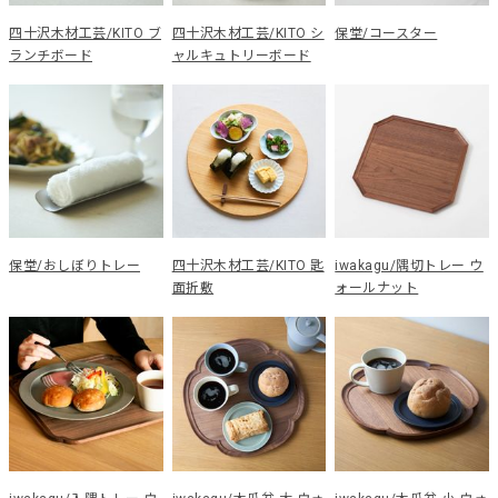
四十沢木材工芸/KITO ブ
四十沢木材工芸/KITO シ
保堂/コースター
ランチボード
ャルキュトリーボード
保堂/おしぼりトレー
四十沢木材工芸/KITO 匙
iwakagu/隅切トレー ウ
面折敷
ォールナット