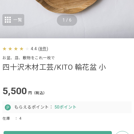
一覧
1
/
6
4.4
(
8件
)
お盆、皿、敷物をこれ一枚で
四十沢木材工芸/KITO 輪花盆 小
5,500
円（税込）
もらえるポイント：
50ポイント
在庫
： 4