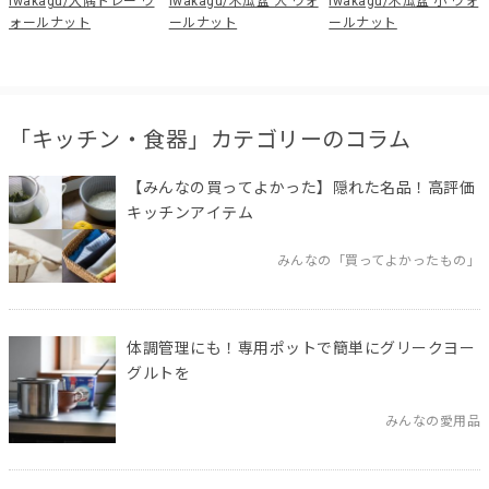
iwakagu/入隅トレー ウ
iwakagu/木瓜盆 大 ウォ
iwakagu/木瓜盆 小 ウォ
ォールナット
ールナット
ールナット
「キッチン・食器」カテゴリーのコラム
【みんなの買ってよかった】隠れた名品！高評価
キッチンアイテム
みんなの「買ってよかったもの」
体調管理にも！専用ポットで簡単にグリークヨー
グルトを
みんなの愛用品