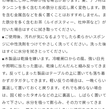
の導管にしみこみ跡が残る場合があります。栗、ナラ材は
タンニンを多く含むため鉄分と反応し黒く変色します。鉄
を含む金属缶などを長く置くことはおすすめしません。ま
た鉄分を多く含むお茶（ルイボスティー、杜仲茶など）が
付いた場合はすぐに拭き取ってください。
■ご使用後、汚れが気になるようでしたら柔らかいスポン
ジに中性洗剤をつけてやさしく洗ってください。洗った後
はすぐに水分を拭きとってください。
■木製品は乾燥を嫌います。冷暖房口からの風、強い日光
や照明に当たった面は、乾燥しだんだんと縮み反ってきま
す。反ってしまった製品はテーブルの上に置いても落ち着
かずガタガタしてきます。軽い反りの場合は、一晩くらい
裏返して置いておくと戻ります。それでも戻らない場合
は、固く絞ったタオルなどの上に裏返し、しばらく置いて
みて下さい。水分を吸って膨らみ、その力で戻ってきま