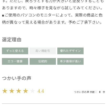
す。ただし、戻ろうとする力が大きいと逆反りすることも
ありますので、時々様子を見ながら試してみてください。
■ご使用のパソコンのモニターによって、実際の商品と色
柄が異なって見える場合があります。予めご了承下さい。
選定理由
ずっと使える
高い機能性
優れたデザイン
エコ・健康
伝統的
希少価値が高い
つかい手の声
4.4
つかい手の声 件数：
8
件