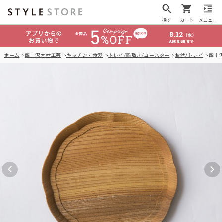
探す
カート
メニュー
ホーム
四十沢木材工芸
キッチン・食器
トレイ/鍋敷き/コースター
お盆/トレイ
四十沢