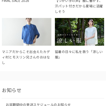
FINAL SALE 2026
【つかい手の声】服に響かず、
汗パット付きだから夏場に活躍
しそう
マニアだからこそ出会えたカデ
猛暑の日々に私を救う「涼しい
ィ村とモスリン兄さんのおはな
服」
し
お知らせ
お盆期間中の発送スケジュールのお知らせ