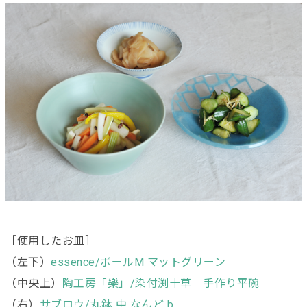
［使用したお皿］
（左下）
essence/ボールM マットグリーン
（中央上）
陶工房「樂」/染付渕十草 手作り平碗
（右）
サブロウ/丸鉢 中 なんど b