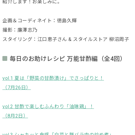
紹介します！お楽しみに。
企画＆コーディネイト：徳島久輝
撮影：廉澤志乃
スタイリング：江口恵子さん & スタイルストア 柳沼周子
毎日のお助けレシピ 万能甘酢編（全4回）
vol.1 夏は「野菜の甘酢漬け」でさっぱりと！
（7月26日）
vol.2 甘酢で楽しむふんわり「油琳鶏」！
（8月2日）
vol.3 シャキッと食感「白菜と豚バラ肉の炒め煮」