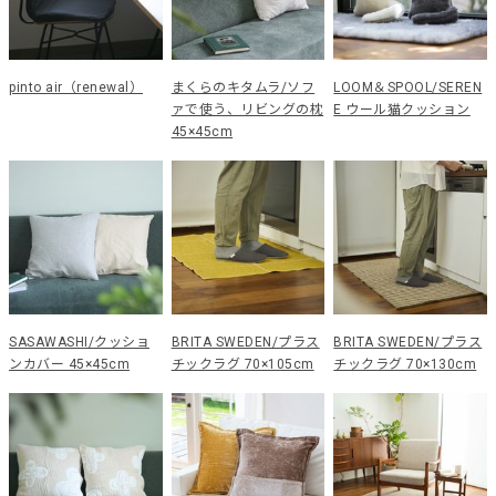
pinto air（renewal）
まくらのキタムラ/ソフ
LOOM＆SPOOL/SEREN
ァで使う、リビングの枕
E ウール猫クッション
45×45cm
SASAWASHI/クッショ
BRITA SWEDEN/プラス
BRITA SWEDEN/プラス
ンカバー 45×45cm
チックラグ 70×105cm
チックラグ 70×130cm