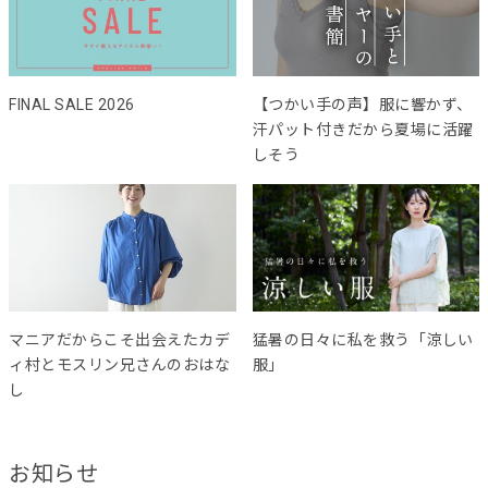
FINAL SALE 2026
【つかい手の声】服に響かず、
汗パット付きだから夏場に活躍
しそう
マニアだからこそ出会えたカデ
猛暑の日々に私を救う「涼しい
ィ村とモスリン兄さんのおはな
服」
し
お知らせ