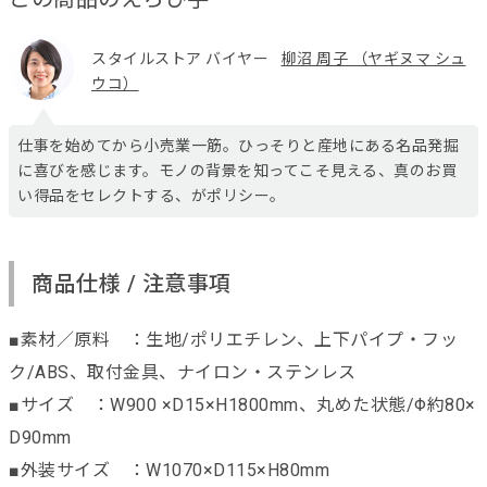
スタイルストア バイヤー
柳沼 周子 （ヤギヌマ シュ
ウコ）
仕事を始めてから小売業一筋。ひっそりと産地にある名品発掘
に喜びを感じます。モノの背景を知ってこそ見える、真のお買
い得品をセレクトする、がポリシー。
商品仕様 / 注意事項
■素材／原料 ：生地/ポリエチレン、上下パイプ・フッ
ク/ABS、取付金具、ナイロン・ステンレス
■サイズ ：W900 ×D15×H1800mm、丸めた状態/Φ約80×
D90mm
■外装サイズ ：W1070×D115×H80mm