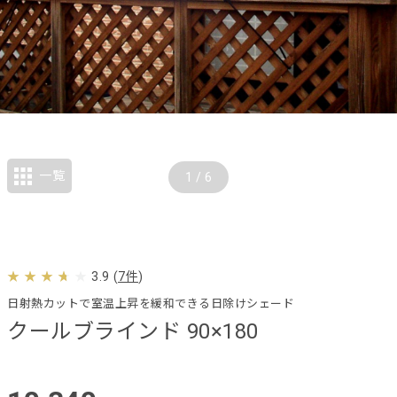
一覧
1
/
6
3.9
(
7件
)
日射熱カットで室温上昇を緩和できる日除けシェード
クールブラインド 90×180