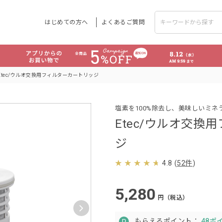
はじめての方へ
よくあるご質問
Etec/ウルオ交換用フィルターカートリッジ
塩素を100%除去し、美味しいミネ
Etec/ウルオ交換
ジ
4.8
(
52件
)
5,280
円（税込）
もらえるポイント：
48ポ