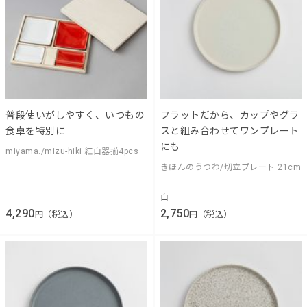
普段使いがしやすく、いつもの
フラットだから、カップやグラ
食卓を特別に
スと組み合わせてワンプレート
にも
miyama./mizu-hiki 紅白器揃4pcs
きほんのうつわ/切立プレート 21cm
白
4,290
2,750
円（税込）
円（税込）