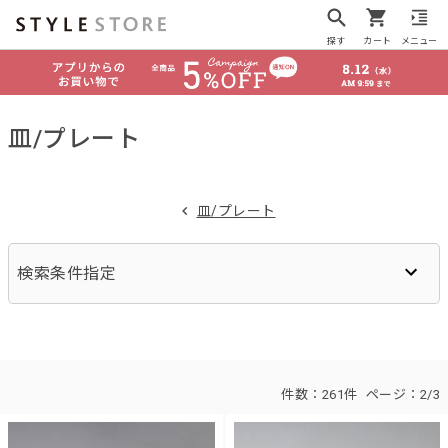
探す
カート
メニュー
皿/プレート
皿/プレート
検索条件指定
件数：
261件
ページ：
2/3