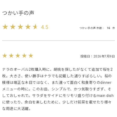
つかい手の声
4.5
つかい手の声 件数：
16
件
投稿日：2026年7月9日
ナラのオーバル2枚購入時に、胡桃を探したがなくて追加で桜を2
枚。大きさ、使い勝手はナラでも記載した通りすばらしい。桜の
模様は端正な木目ではなく、また違って面白く和食寄りのdinner
メニューの時に。このお皿、シンプルで、かつ気取りすぎず、そ
しておしゃれで。サラダをサイドにモリモリ盛り付けるmain dish
に使ったり、余白を楽しむために、少しだけ前菜を載せたり様々
な用途に大活躍。