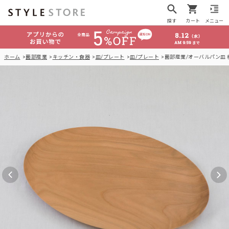
探す
カート
メニュー
ホーム
薗部産業
キッチン・食器
皿/プレート
皿/プレート
薗部産業/オーバルパン皿 