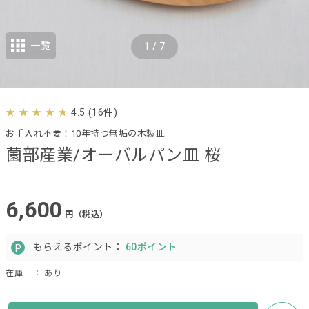
一覧
1
/
7
4.5
(
16件
)
お手入れ不要！10年持つ無垢の木製皿
薗部産業/オーバルパン皿 桜
6,600
円（税込）
もらえるポイント：
60ポイント
在庫
： あり