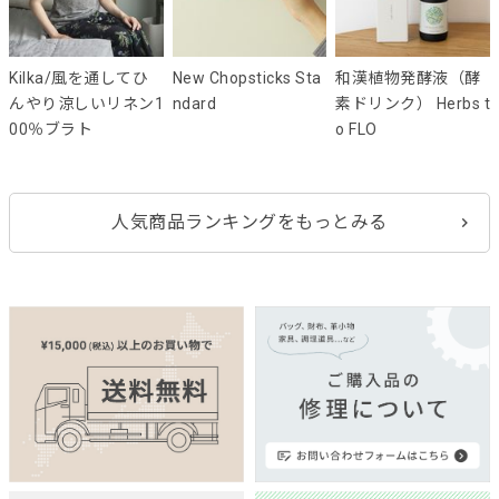
Kilka/風を通してひ
New Chopsticks Sta
和漢植物発酵液（酵
んやり涼しいリネン1
ndard
素ドリンク） Herbs t
00％ブラト
o FLO
人気商品ランキングをもっとみる