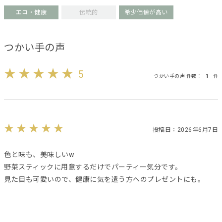
エコ・健康
伝統的
希少価値が高い
つかい手の声
5
つかい手の声 件数：
1
件
投稿日：2026年6月7日
色と味も、美味しいw
野菜スティックに用意するだけでパーティー気分です。
見た目も可愛いので、健康に気を遣う方へのプレゼントにも。