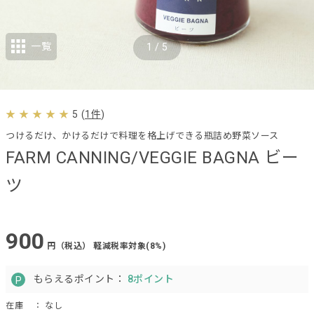
一覧
1
/
5
5
(
1件
)
つけるだけ、かけるだけで料理を格上げできる瓶詰め野菜ソース
FARM CANNING/VEGGIE BAGNA ビー
ツ
900
円（税込）
軽減税率対象(8%)
もらえるポイント：
8ポイント
在庫
： なし