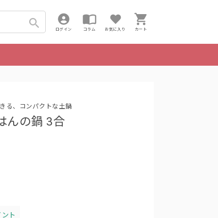
ログイン
コラム
お気に入り
カート
きる、コンパクトな土鍋
はんの鍋 3合
イント