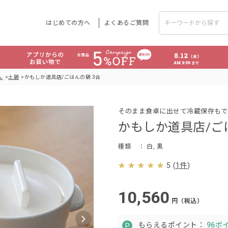
はじめての方へ
よくあるご質問
ん
土鍋
かもしか道具店/ごはんの鍋 3合
そのまま食卓に出せて冷蔵保存もで
かもしか道具店/ご
種類
： 白, 黒
5
(
1件
)
10,560
円（税込）
もらえるポイント：
96ポ