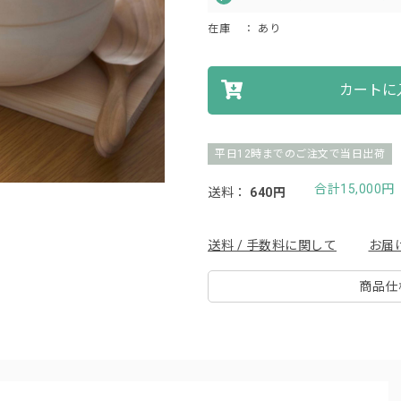
在庫
： あり
カートに
平日12時までのご注文で当日出荷
合計15,000
送料：
640円
送料 / 手数料に関して
お届
商品仕