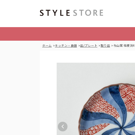
ホーム
キッチン・食器
皿/プレート
取り皿
与山窯 桔梗渕4