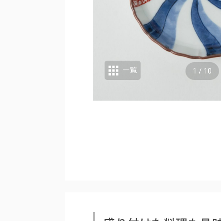
一覧
1
/
10