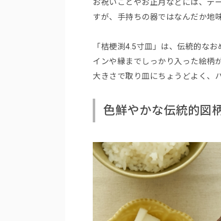
お祝いごとやお正月などには、テ
すが、手持ちの器ではなんだか地
「桔梗渕4.5寸皿」は、伝統的な
インや縁までしっかり入った絵柄
大きさで取り皿にちょうどよく、
色鮮やかな伝統的図