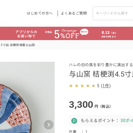
はじめての方へ
よくあるご質問
.5寸皿 染錦祥端富士山図
ハレの日の席を彩り豊かに演出する
与山窯 桔梗渕4.5
5
(
1件
)
3,300
円（税込）
もらえるポイント：
30ポ
在庫
： 1