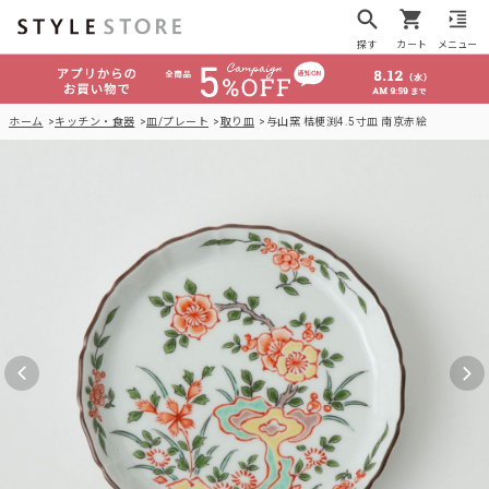
探す
カート
メニュー
ホーム
キッチン・食器
皿/プレート
取り皿
与山窯 桔梗渕4.5寸皿 南京赤絵