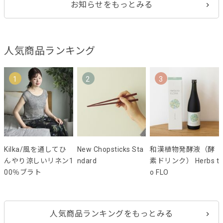
お知らせをもっとみる
人気商品ランキング
1
2
3
Kilka/風を通してひ
New Chopsticks Sta
和漢植物発酵液（酵
んやり涼しいリネン1
ndard
素ドリンク） Herbs t
00％ブラト
o FLO
人気商品ランキングをもっとみる