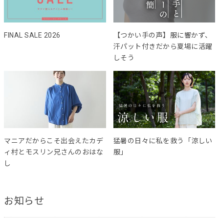
FINAL SALE 2026
【つかい手の声】服に響かず、
汗パット付きだから夏場に活躍
しそう
マニアだからこそ出会えたカデ
猛暑の日々に私を救う「涼しい
ィ村とモスリン兄さんのおはな
服」
し
お知らせ