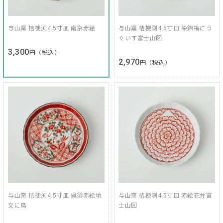
与山窯 桔梗渕4.5寸皿 南京赤絵
与山窯 桔梗渕4.5寸皿 染錦梅にう
ぐいす富士山図
3,300
円（税込）
2,970
円（税込）
与山窯 桔梗渕4.5寸皿 呉須赤絵地
与山窯 桔梗渕4.5寸皿 赤絵花弁富
文に鳥
士山図