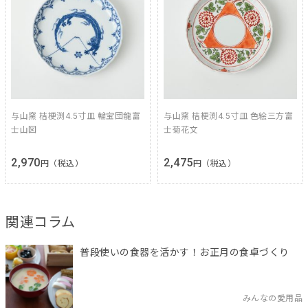
与山窯 桔梗渕4.5寸皿 輪宝団龍富
与山窯 桔梗渕4.5寸皿 色絵三方富
士山図
士菊花文
2,970
2,475
円（税込）
円（税込）
関連コラム
普段使いの食器を活かす！お正月の食卓づくり
みんなの愛用品