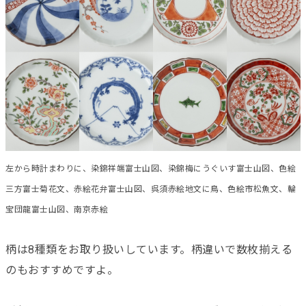
左から時計まわりに、染錦祥端富士山図、染錦梅にうぐいす富士山図、色絵
三方富士菊花文、赤絵花弁富士山図、呉須赤絵地文に鳥、色絵市松魚文、輪
宝団龍富士山図、南京赤絵
柄は8種類をお取り扱いしています。柄違いで数枚揃える
のもおすすめですよ。