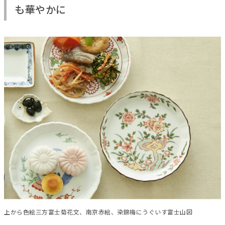
も華やかに
上から色絵三方富士菊花文、南京赤絵、染錦梅にうぐいす富士山図