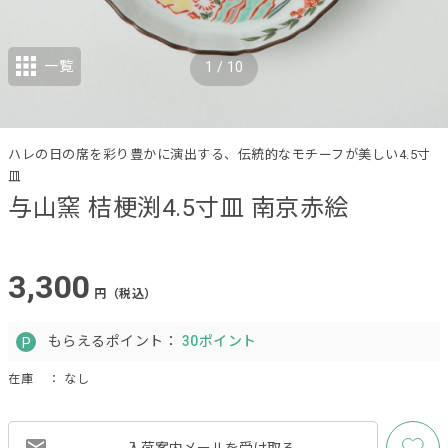
一覧
1
/
10
ハレの日の席を彩り豊かに演出する、伝統的なモチーフが美しい4.5寸
皿
与山窯 桔梗渕4.5寸皿 南京赤絵
3,300
円（税込）
もらえるポイント：
30ポイント
在庫
： なし
入荷案内メールを
受け取る