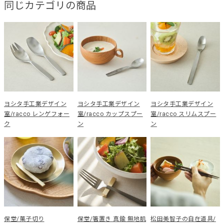
同じカテゴリの商品
ヨシタ手工業デザイン
ヨシタ手工業デザイン
ヨシタ手工業デザイン
室/racco レンゲフォー
室/racco カップスプー
室/racco スリムスプー
ク
ン
ン
保堂/菓子切り
保堂/箸置き 真鍮 無地肌
松田美智子の自在道具/