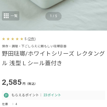
一覧
1
/
5
5
(
2件
)
保存・調理・下ごしらえに頼もしい琺瑯容器
野田琺瑯/ホワイトシリーズ レクタング
ル 浅型 L シール蓋付き
2,585
円（税込）
もらえるポイント：
23ポイント
在庫
： 4