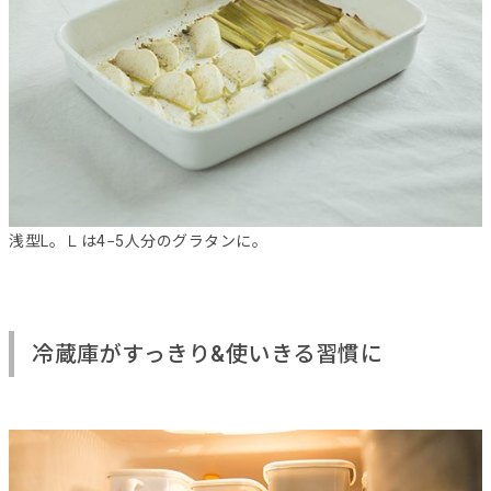
浅型L。Ｌは4−5人分のグラタンに。
冷蔵庫がすっきり&使いきる習慣に