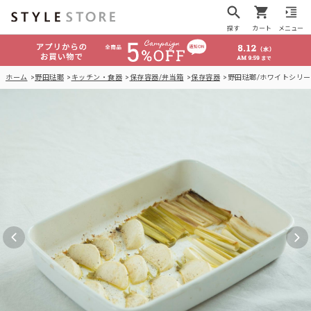
探す
カート
メニュー
ホーム
野田琺瑯
キッチン・食器
保存容器/弁当箱
保存容器
野田琺瑯/ホワイトシリーズ