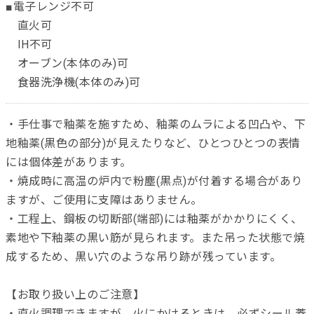
■電子レンジ不可
直火可
IH不可
オーブン(本体のみ)可
食器洗浄機(本体のみ)可
・手仕事で釉薬を施すため、釉薬のムラによる凹凸や、下
地釉薬(黒色の部分)が見えたりなど、ひとつひとつの表情
には個体差があります。
・焼成時に高温の炉内で粉塵(黒点)が付着する場合があり
ますが、ご使用に支障はありません。
・工程上、鋼板の切断部(端部)には釉薬がかかりにくく、
素地や下釉薬の黒い筋が見られます。また吊った状態で焼
成するため、黒い穴のような吊り跡が残っています。
【お取り扱い上のご注意】
・直火調理できますが、火にかけるときは、必ずシール蓋