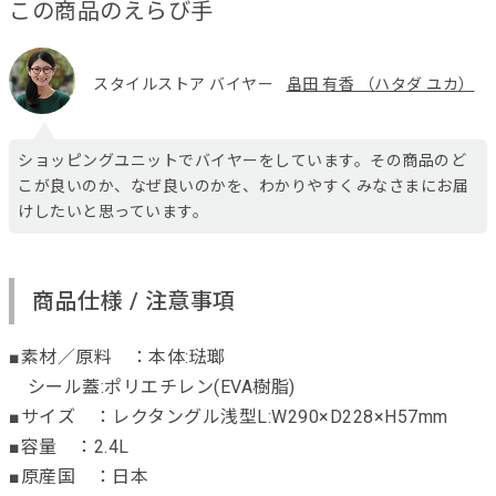
この商品のえらび手
スタイルストア バイヤー
畠田 有香 （ハタダ ユカ）
ショッピングユニットでバイヤーをしています。その商品のど
こが良いのか、なぜ良いのかを、わかりやすくみなさまにお届
けしたいと思っています。
商品仕様 / 注意事項
■素材／原料 ：本体:琺瑯
シール蓋:ポリエチレン(EVA樹脂)
■サイズ ：レクタングル浅型L:W290×D228×H57mm
■容量 ：2.4L
■原産国 ：日本