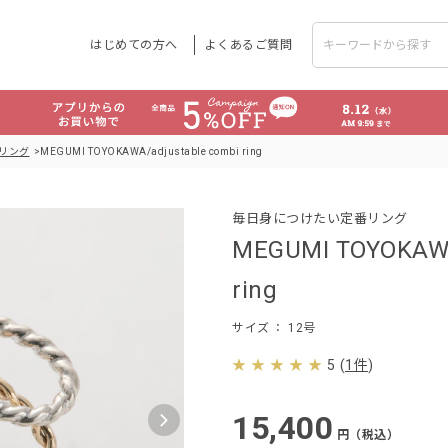
はじめての方へ
よくあるご質問
リング
MEGUMI TOYOKAWA/adjustable combi ring
毎日身につけたい定番リング
MEGUMI TOYOKAWA
ring
サイズ
： 12号
5
(
1件
)
15,400
円（税込）