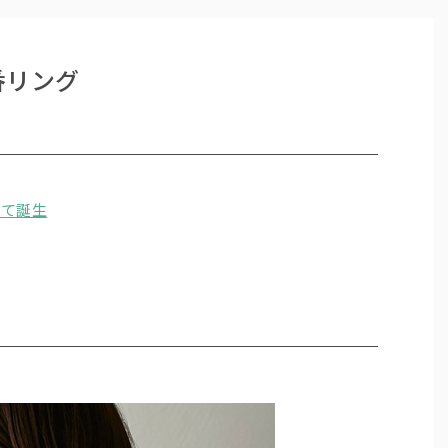
番リング
して誕生