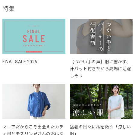
特集
FINAL SALE 2026
【つかい手の声】服に響かず、
汗パット付きだから夏場に活躍
しそう
マニアだからこそ出会えたカデ
猛暑の日々に私を救う「涼しい
ィ村とモスリン兄さんのおはな
服」