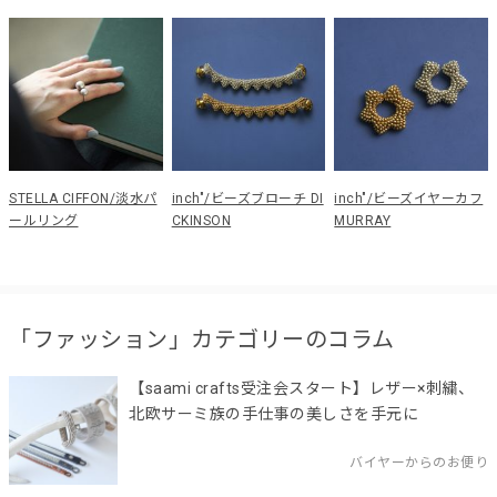
STELLA CIFFON/淡水パ
inch"/ビーズブローチ DI
inch"/ビーズイヤーカフ
ールリング
CKINSON
MURRAY
「ファッション」カテゴリーのコラム
【saami crafts受注会スタート】レザー×刺繍、
北欧サーミ族の手仕事の美しさを手元に
バイヤーからのお便り