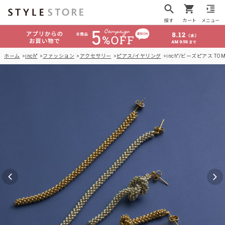
探す
カート
メニュー
ホーム
inch"
ファッション
アクセサリー
ピアス/イヤリング
inch"/ビーズピアス TOM