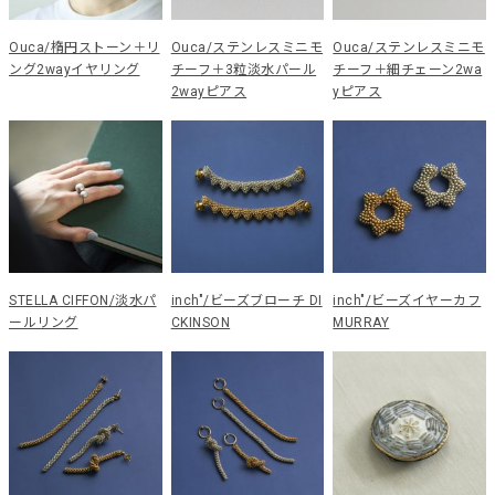
Ouca/楕円ストーン＋リ
Ouca/ステンレスミニモ
Ouca/ステンレスミニモ
ング2wayイヤリング
チーフ＋3粒淡水パール
チーフ＋細チェーン2wa
2wayピアス
yピアス
STELLA CIFFON/淡水パ
inch"/ビーズブローチ DI
inch"/ビーズイヤーカフ
ールリング
CKINSON
MURRAY