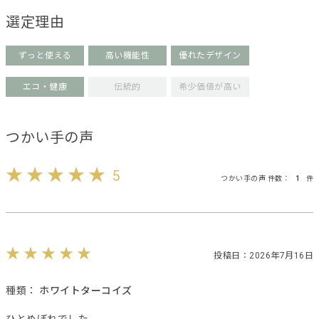
選定理由
ずっと使える
高い機能性
優れたデザイン
エコ・健康
伝統的
希少価値が高い
つかい手の声
5
つかい手の声 件数：
1
件
投稿日：2026年7月16日
種類：
ホワイトターコイズ
ひとめぼれでした。