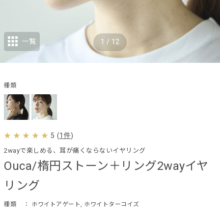
一覧
1
/
12
種類
5
(
1件
)
2wayで楽しめる、耳が痛くならないイヤリング
Ouca/楕円ストーン＋リング2wayイヤ
リング
種類
： ホワイトアゲート, ホワイトターコイズ