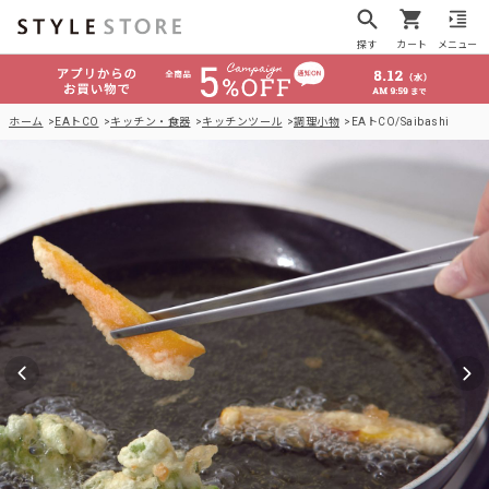
探す
カート
メニュー
ホーム
EAトCO
キッチン・食器
キッチンツール
調理小物
EAトCO/Saibashi