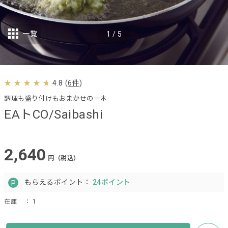
一覧
1
/
5
4.8
(
6件
)
調理も盛り付けもおまかせの一本
EAトCO/Saibashi
2,640
円（税込）
もらえるポイント：
24ポイント
在庫
： 1