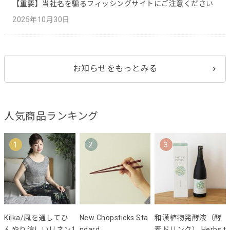
【重要】当社名を騙るフィッシングサイトにご注意ください
2025年10月30日
お知らせをもっとみる
人気商品ランキング
1
2
3
Kilka/風を通してひ
New Chopsticks Sta
和漢植物発酵液（酵
んやり涼しいリネン1
ndard
素ドリンク） Herbs t