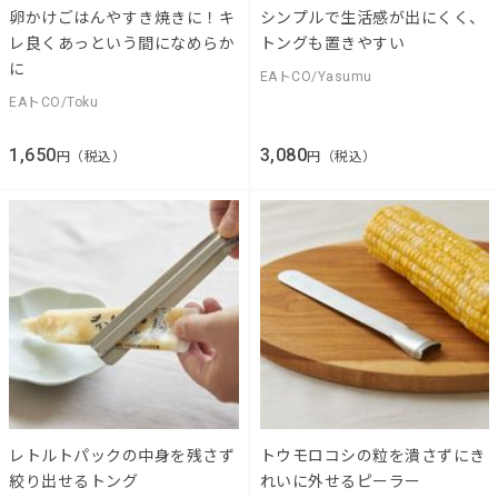
卵かけごはんやすき焼きに！キ
シンプルで生活感が出にくく、
レ良くあっという間になめらか
トングも置きやすい
に
EAトCO/Yasumu
EAトCO/Toku
1,650
3,080
円（税込）
円（税込）
レトルトパックの中身を残さず
トウモロコシの粒を潰さずにき
絞り出せるトング
れいに外せるピーラー