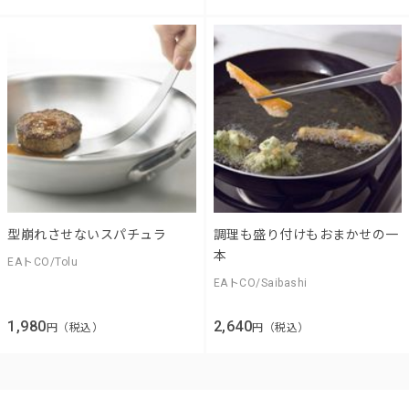
型崩れさせないスパチュラ
調理も盛り付けもおまかせの一
本
EAトCO/Tolu
EAトCO/Saibashi
1,980
2,640
円（税込）
円（税込）