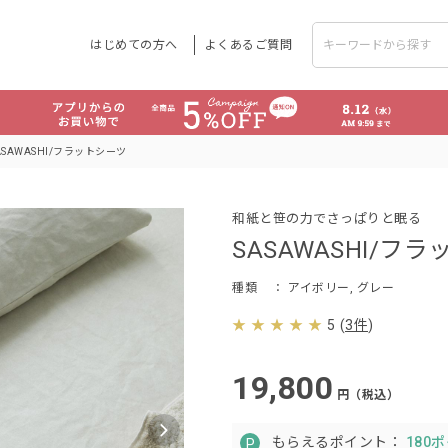
はじめての方へ
よくあるご質問
ASAWASHI/フラットシーツ
和紙と笹の力でさっぱりと眠る
SASAWASHI/フ
種類
： アイボリー, グレー
5
(
3件
)
19,800
円（税込）
もらえるポイント：
180