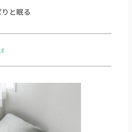
ぱりと眠る
ます