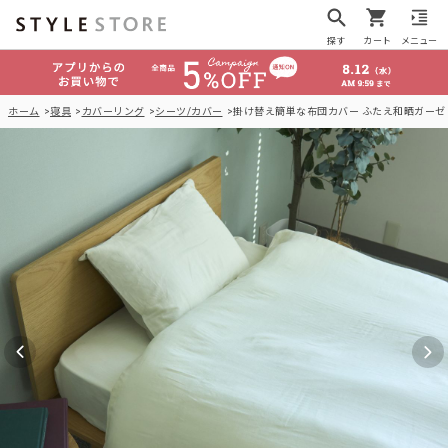
探す
カート
メニュー
ホーム
寝具
カバーリング
シーツ/カバー
掛け替え簡単な布団カバー ふたえ和晒ガーゼ