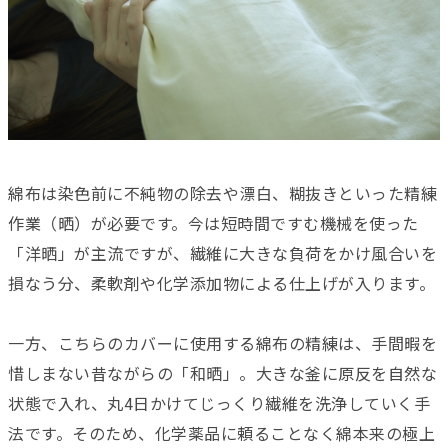
綿布は染色前に不純物の除去や漂白、糊抜きといった精練
作業（晒）が必要です。今は短時間ですむ機械を使った
「洋晒」が主流ですが、繊維に大きな負荷をかけ風合いを
損なう分、柔軟剤や化学添加物による仕上げが入ります。
一方、こちらのカバーに使用する綿布の精練は、手間暇を
惜しまない昔ながらの「和晒」。大きな釜に原反を自然な
状態で入れ、丸4日かけてじっくり繊維を洗浄していく手
法です。そのため、化学薬品に頼ることなく綿本来の極上