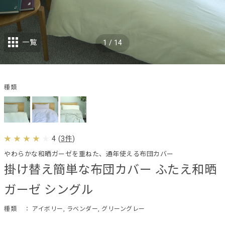
一覧
1
/
14
種類
4
(
3件
)
やわらかな和晒ガーゼを重ねた、通年使える布団カバー
掛け替え簡単な布団カバー ふたえ和晒
ガーゼ シングル
種類
： アイボリー, ラベンダー, グリーングレー