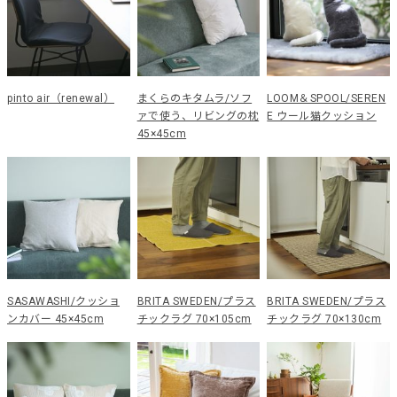
pinto air（renewal）
まくらのキタムラ/ソフ
LOOM＆SPOOL/SEREN
ァで使う、リビングの枕
E ウール猫クッション
45×45cm
SASAWASHI/クッショ
BRITA SWEDEN/プラス
BRITA SWEDEN/プラス
ンカバー 45×45cm
チックラグ 70×105cm
チックラグ 70×130cm