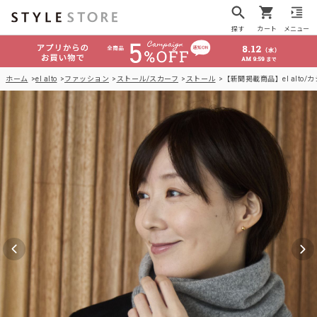
探す
カート
メニュー
ホーム
el alto
ファッション
ストール/スカーフ
ストール
【新聞掲載商品】el alto