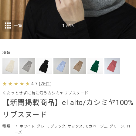
一覧
1
/
16
種類
4.7
(
75件
)
くたっとせずに首に沿うカシミヤリブスヌード
【新聞掲載商品】el alto/カシミヤ100%
リブスヌード
種類
： ホワイト, グレー, ブラック, サックス, モカベージュ, グリーン, ロ
ーズ