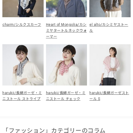
charm/シルクスカーフ
Heart of Mongolia/カシ
el alto/カシミヤストー
ミヤタートルネックウォ
ル
ーマー
harukii/長綿ガーゼ・ミ
harukii/長綿ガーゼ・ミ
harukii/長綿ガーゼスト
ニストール ストライプ
ニストール チェック
ール S
「ファッション」カテゴリーのコラム