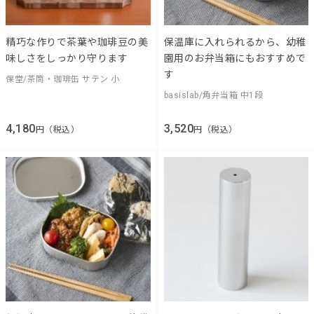
精巧な作りで茶葉や珈琲豆の美
保温庫に入れられるから、幼稚
味しさをしっかり守ります
園用のお弁当箱にもおすすめで
す
保堂/茶筒・珈琲缶 サテン 小
basislab/角弁当箱 中1段
4,180
3,520
円（税込）
円（税込）