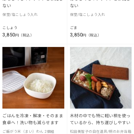
ない
ない
保堂/塩こしょう入れ
保堂/塩こしょう入れ
こしょう
ごま
3,850
3,850
円（税込）
円（税込）
ごはんを冷凍・解凍・そのまま
木材の中でも特に軽い桐を使っ
食卓へ！洗い物も減らせます
ているから、持ち運びしやすい
ご飯がう米（まい）わん 2個組
松田美智子の自在道具/桐のお弁当箱