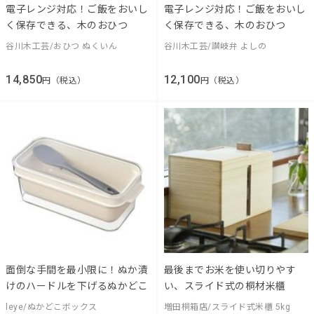
電子レンジ対応！ご飯をおいし
電子レンジ対応！ご飯をおいし
く保存できる、木のおひつ
く保存できる、木のおひつ
谷川木工芸/おひつ ぬくいん
谷川木工芸/讃岐弁 よしの
14,850
12,100
円（税込）
円（税込）
面倒な手間を最小限に！ぬか漬
最後までお米を使い切りやす
けのハードルを下げるぬかどこ
い、スライド式の桐材米櫃
leye/ぬかどこボックス
増田桐箱店/スライド式米櫃 5kg