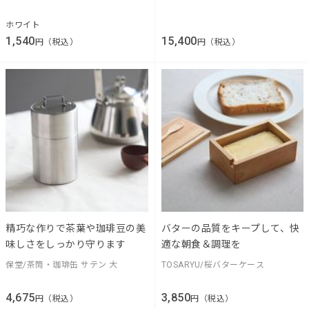
ホワイト
1,540
15,400
円（税込）
円（税込）
精巧な作りで茶葉や珈琲豆の美
バターの品質をキープして、快
味しさをしっかり守ります
適な朝食＆調理を
保堂/茶筒・珈琲缶 サテン 大
TOSARYU/桜バターケース
4,675
3,850
円（税込）
円（税込）