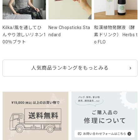
Kilka/風を通してひ
New Chopsticks Sta
和漢植物発酵液（酵
んやり涼しいリネン1
ndard
素ドリンク） Herbs t
00％ブラト
o FLO
人気商品ランキングをもっとみる