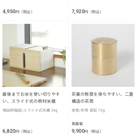
4,950
7,920
円（税込）
円（税込）
最後までお米を使い切りやす
茶葉の鮮度を保ちやすい、二重
い、スライド式の桐材米櫃
構造の茶筒
増田桐箱店/スライド式米櫃 3kg
保堂/茶筒 長型 70g
真鍮製
6,820
9,900
円（税込）
円（税込）