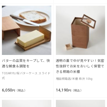
バターの品質をキープして、快
透明の蓋で中が見やすい！気密
適な朝食＆調理を
性抜群でお米をおいしく保管で
きる桐箱の米櫃
TOSARYU/桜バターケース スライド
式
増田桐箱店/米櫃 柿渋 10kg
6,050
14,190
円（税込）
円（税込）