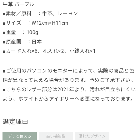
牛革 パープル
■素材／原料 ：牛革、レーヨン
■サイズ ：W12cm×H11cm
■重量 ：100g
■原産国 ：日本
■カード入れ×6、札入れ×2、小銭入れ×1
■ご使用のパソコンのモニターによって、実際の商品と色
柄が異なって見える場合があります。予めご了承下さい。
■こちらのレザー部分は2021年より、汚れが目立ちにくい
よう、ホワイトからアイボリーへ変更になっております。
選定理由
ずっと使える
高い機能性
優れたデザイン