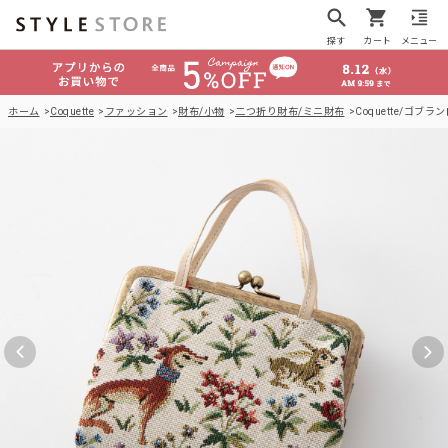
探す
カート
メニュー
ホーム
Coquette
ファッション
財布/小物
二つ折り財布/ミニ財布
Coquette/ゴブ