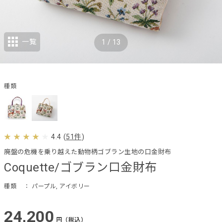
一覧
1
/
13
種類
4.4
(
51件
)
廃盤の危機を乗り越えた動物柄ゴブラン生地の口金財布
Coquette/ゴブラン口金財布
種類
： パープル, アイボリー
24,200
円（税込）