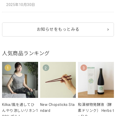
2025年10月30日
お知らせをもっとみる
人気商品ランキング
1
2
3
Kilka/風を通してひ
New Chopsticks Sta
和漢植物発酵液（酵
んやり涼しいリネン1
ndard
素ドリンク） Herbs t