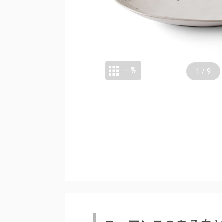
一覧
1
/
9