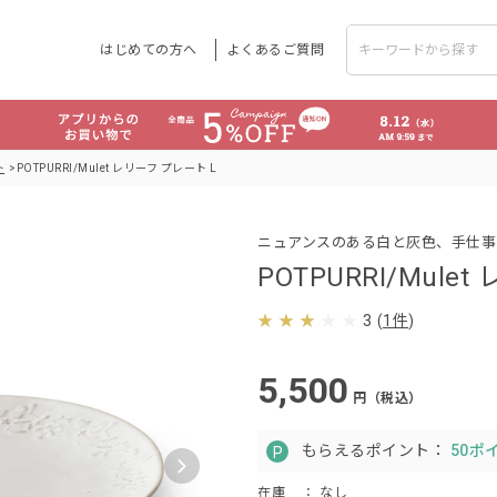
はじめての方へ
よくあるご質問
ト
POTPURRI/Mulet レリーフ プレート L
ニュアンスのある白と灰色、手仕事
POTPURRI/Mule
3
(
1件
)
5,500
円（税込）
もらえるポイント：
50ポ
在庫
： なし