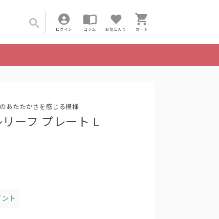
ログイン
コラム
お気に入り
カート
のあたたかさを感じる模様
t レリーフ プレート L
イント