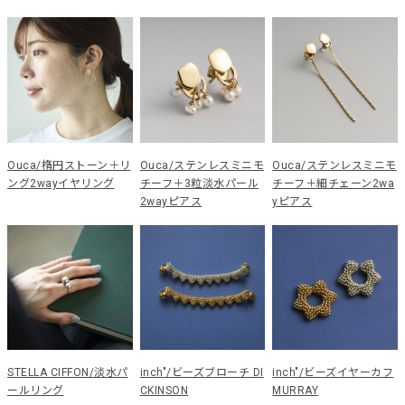
Ouca/楕円ストーン＋リ
Ouca/ステンレスミニモ
Ouca/ステンレスミニモ
ング2wayイヤリング
チーフ＋3粒淡水パール
チーフ＋細チェーン2wa
2wayピアス
yピアス
STELLA CIFFON/淡水パ
inch"/ビーズブローチ DI
inch"/ビーズイヤーカフ
ールリング
CKINSON
MURRAY