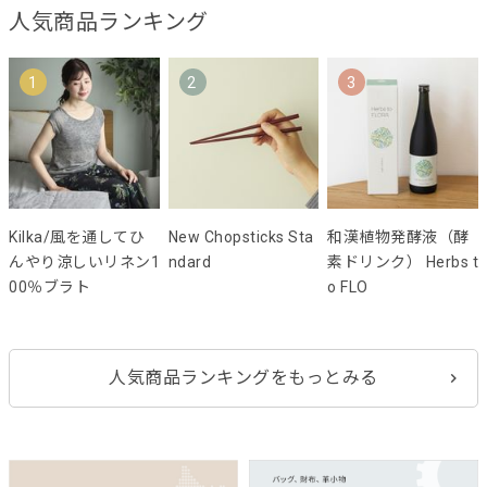
人気商品ランキング
1
2
3
Kilka/風を通してひ
New Chopsticks Sta
和漢植物発酵液（酵
んやり涼しいリネン1
ndard
素ドリンク） Herbs t
00％ブラト
o FLO
人気商品ランキングをもっとみる