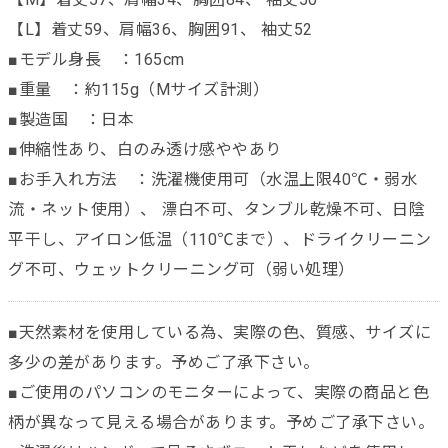
【L】着丈59、肩幅36、胸囲91、 袖丈52
■モデル身長 ：165cm
■重量 ：約115g（Mサイズ計測）
■製造国 ：日本
■伸縮性あり、白のみ透け感ややあり
■お手入れ方法 ：洗濯機使用可（水温上限40℃・弱水
流・ネット使用）、 漂白不可、タンブル乾燥不可、日陰
平干し、アイロン低温（110℃まで）、ドライクリーニン
グ不可、ウェットクリーニング可（弱い処理）
■天然素材を使用している為、実際の色、質感、サイズに
多少の差があります。予めご了承下さい。
■ご使用のパソコンのモニターによって、実際の商品と色
柄が異なって見える場合があります。予めご了承下さい。