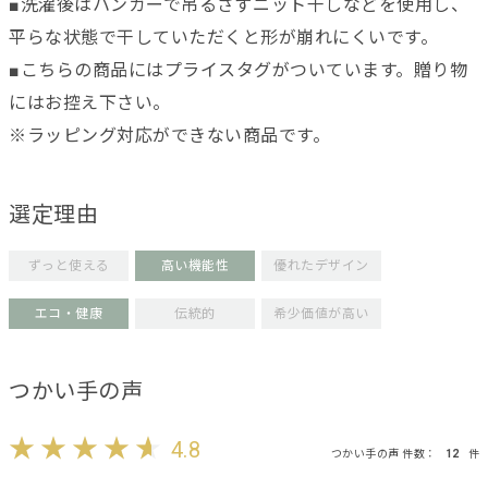
■洗濯後はハンガーで吊るさずニット干しなどを使用し、
平らな状態で干していただくと形が崩れにくいです。
■こちらの商品にはプライスタグがついています。贈り物
にはお控え下さい。
※ラッピング対応ができない商品です。
選定理由
ずっと使える
高い機能性
優れたデザイン
エコ・健康
伝統的
希少価値が高い
つかい手の声
4.8
つかい手の声 件数：
12
件