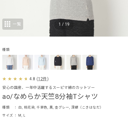
一覧
1
/
19
種類
4.8
(
12件
)
安心の国産、一年中活躍するスーピマ綿のカットソー
ao/なめらか天竺8分袖Tシャツ
種類
： 白, 桃花染, 千草色, 黒, 杢グレー, 深縹（こきはなだ）
サイズ
： M, L