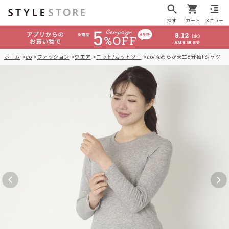
探す
カート
メニュー
ホーム
ao
ファッション
ウエア
ニット/カットソー
ao/なめらか天竺8分袖Tシャツ