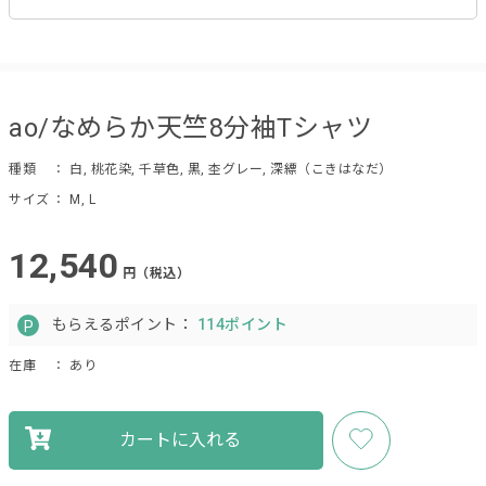
ao/なめらか天竺8分袖Tシャツ
種類
： 白, 桃花染, 千草色, 黒, 杢グレー, 深縹（こきはなだ）
サイズ
： M, L
12,540
円（税込）
もらえるポイント：
114ポイント
在庫
： あり
カートに入れる