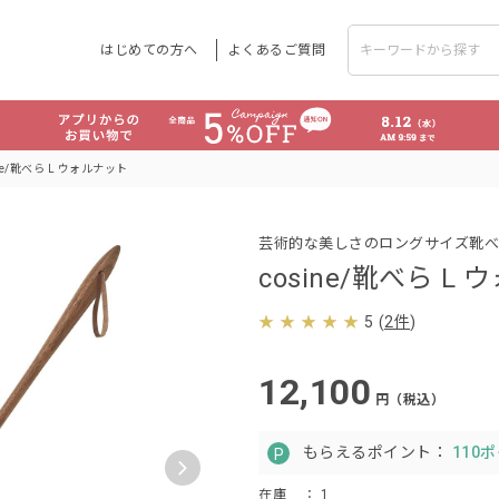
はじめての方へ
よくあるご質問
ine/靴べら L ウォルナット
芸術的な美しさのロングサイズ靴べ
cosine/靴べら L
5
(
2件
)
12,100
円（税込）
もらえるポイント：
110
在庫
： 1