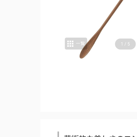
一覧
1
/
5