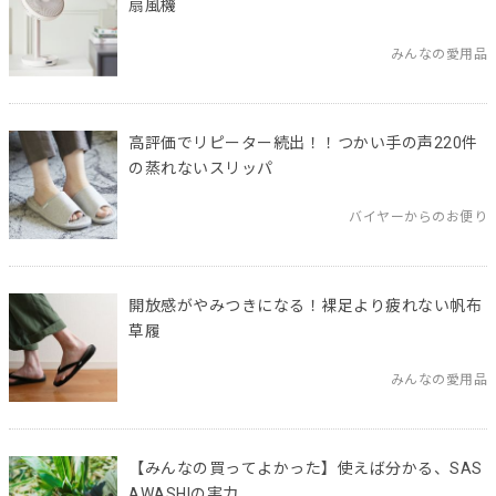
扇風機
みんなの愛用品
高評価でリピーター続出！！つかい手の声220件
の蒸れないスリッパ
バイヤーからのお便り
開放感がやみつきになる！裸足より疲れない帆布
草履
みんなの愛用品
【みんなの買ってよかった】使えば分かる、SAS
AWASHIの実力