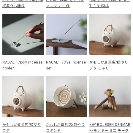
KYOTO YUMEMIYA/白粋
HOLMEGAARD/クリス
romo/HOT WATER BOT
桜舞うお雛様
マスツリー XL
TLE NUKKA
NAGAE＋/poly incense
NAGAE＋/Oya incense
かもしか道具店/蚊やり
holder
set
ブタ こぶり
かもしか道具店/蚊やり
かもしか道具店/蚊やり
KAY BOJESEN DENMAR
ブタ
スタンド
K/モンキー ミニ チーク