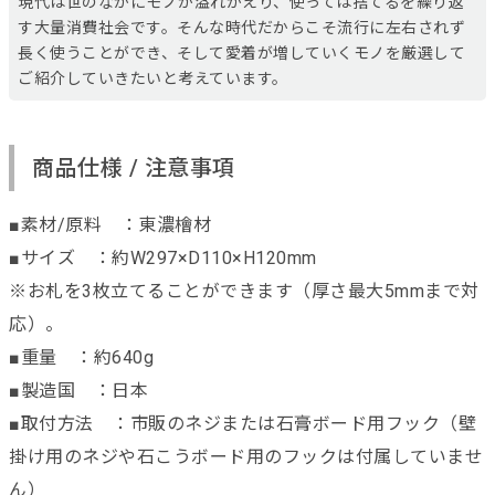
現代は世のなかにモノが溢れかえり、使っては捨てるを繰り返
す大量消費社会です。そんな時代だからこそ流行に左右されず
長く使うことができ、そして愛着が増していくモノを厳選して
ご紹介していきたいと考えています。
商品仕様 / 注意事項
■素材/原料 ：東濃檜材
■サイズ ：約W297×D110×H120mm
※お札を3枚立てることができます（厚さ最大5mmまで対
応）。
■重量 ：約640g
■製造国 ：日本
■取付方法 ：市販のネジまたは石膏ボード用フック（壁
掛け用のネジや石こうボード用のフックは付属していませ
ん）