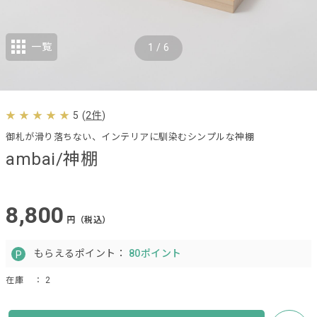
一覧
1
/
6
5
(
2件
)
御札が滑り落ちない、インテリアに馴染むシンプルな神棚
ambai/神棚
8,800
円（税込）
もらえるポイント：
80ポイント
在庫
： 2