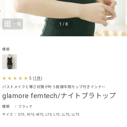
一覧
1
/
8
種類
5
(
1件
)
バストメイクと寒さ対策が叶う就寝中用カップ付きインナー
glamore femtech/ナイトブラトップ
種類
： ブラック
サイズ
： S70, Ｍ70, M75, L70, L75, LL70, LL75