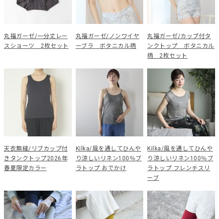
丸福ガーゼ/一分丈レー
丸福ガーゼ/ノンワイヤ
丸福ガーゼ/カップ付タ
スショーツ 2枚セット
ーブラ ボタニカル柄
ンクトップ ボタニカル
柄 2枚セット
天衣無縫/リブカップ付
Kilka/風を通してひんや
Kilka/風を通してひんや
きタンクトップ2026年
り涼しいリネン100％ブ
り涼しいリネン100％ブ
春夏限定カラー
ラトップ おでかけ
ラトップ フレンチスリ
ーブ