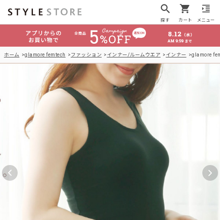
探す
カート
メニュー
ホーム
glamore femtech
ファッション
インナー/ルームウエア
インナー
glamore 